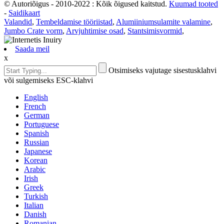
© Autoriõigus - 2010-2022 : Kõik õigused kaitstud.
Kuumad tooted
-
Saidikaart
Valandid
,
Tembeldamise tööriistad
,
Alumiiniumsulamite valamine
,
Jumbo Crate vorm
,
Arvjuhtimise osad
,
Stantsimisvormid
,
Saada meil
x
Otsimiseks vajutage sisestusklahvi
või sulgemiseks ESC-klahvi
English
French
German
Portuguese
Spanish
Russian
Japanese
Korean
Arabic
Irish
Greek
Turkish
Italian
Danish
Romanian