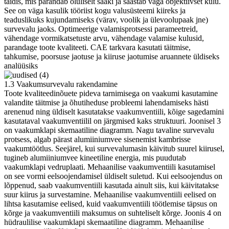
täidis, mis parandab oluliselt saaki ja säästab väga objektiivset kulu.
See on väga kasulik tööriist kogu valusüsteemi kiireks ja
teaduslikuks kujundamiseks (värav, voolik ja ülevoolupaak jne)
survevalu jaoks. Optimeerige valamisprotsessi parameetreid,
vähendage vormikatsetuste arvu, vähendage valamise kulusid,
parandage toote kvaliteeti. CAE tarkvara kasutati täitmise,
tahkumise, poorsuse jaotuse ja kiiruse jaotumise aruannete üldiseks
analüüsiks
1.3 Vaakumsurvevalu rakendamine
Toote kvaliteedinõuete pideva tarnimisega on vaakumi kasutamine
valandite täitmise ja õhutiheduse probleemi lahendamiseks hästi
arenenud ning üldiselt kasutatakse vaakumventiili, kõige sagedamini
kasutataval vaakumventiilil on järgmised kaks struktuuri. Joonisel 3
on vaakumklapi skemaatiline diagramm. Nagu tavaline survevalu
protsess, algab pärast alumiiniumvee sisenemist kambrisse
vaakumtöötlus. Seejärel, kui survevalumasin käivitub suurel kiirusel,
tugineb alumiiniumvee kineetiline energia, mis puudutab
vaakumklapi vedruplaati. Mehaanilise vaakumventiili kasutamisel
on see vormi eelsoojendamisel üldiselt suletud. Kui eelsoojendus on
lõppenud, saab vaakumventiili kasutada ainult siis, kui käivitatakse
suur kiirus ja survestamine. Mehaanilise vaakumventiili eelised on
lihtsa kasutamise eelised, kuid vaakumventiili töötlemise täpsus on
kõrge ja vaakumventiili maksumus on suhteliselt kõrge. Joonis 4 on
hüdraulilise vaakumklapi skemaatiline diagramm. Mehaanilise