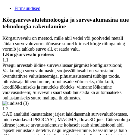
Firmauudised
Kõrgsurvevalutehnoloogia ja survevalumasina uue
tehnoloogia rakendamine
Kõrgsurvevalu on meetod, mille abil vedel või poolvedel metall
täidab survevaluvormi õõnsuse suurel kiirusel kõrge rõhuga ning
vormib ja tahkub surve all, et saada valu.
1.Kõrgsurvevalu protsess
1.1
Praegu arvestab üldine survevalusaar järgmist konfiguratsiooni;
Vaakumiga survevalumasin, soojussäilitusahi on varustatud
kvantitatiivse valusüsteemiga, pihustussüsteemi tüübiga toode,
pihustusaja lühendamine, robot osade võtmiseks, räbukotti,
koodilõikamiseks ja muudeks töödeks, viimane lõikamine
väravasüsteem; Survevalu saart saab täiustada ka automaatseks
puhastamiseks suure mahuga tingimustes.
1.2
CAE analüüsi kasutatakse järjest laialdasemalt survevalutööstuses,
mida esindavad PROCAST, MAGMA, flow-3D jne. Täitevoolu ja
kiiruse jaotuse arvutustulemuste kohaselt saab simulatsiooni abil
täpselt ennustada defekte, nagu registreerimine, kaasamine ja halb