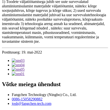
1) Toodete väljatöötamisega juhib see uute survevalatud
alumiiniumisulamist materjalide väljatöötamist, näiteks: kõrge
soojusjuhtivus, kõrge tugevus ja kõrge sitkus; 2) uued survevalu
alumiiniumsulamist materjalid juhivad ka uue survevalutehnoloogia
väljatöötamist, näiteks pooltahke survevaluprotsess, kõrgvaakum-
imemisvalu 3) tehnoloogia areng annab ka seadmed, abimaterjalid,
mis seavad kõrgemad nõuded , näiteks: suur survevalu,
stantsitemperatuuri masin, pihustusseadmed, vormimismasin,
vaakummasin, külmmasin, vormi temperatuuri reguleerimise ja
tuvastamise süsteem jne.
Postitusaeg: 19. mai-2022
Võtke meiega ühendust
Fangchen Technology (Ningbo) Co., Ltd.
0086-15058290882
josh@fangchen-tech.com