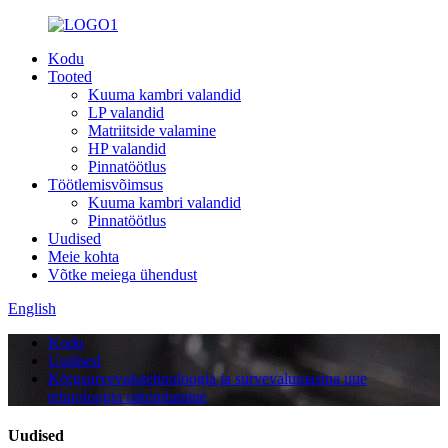
Kodu
Tooted
Kuuma kambri valandid
LP valandid
Matriitside valamine
HP valandid
Pinnatöötlus
Töötlemisvõimsus
Kuuma kambri valandid
Pinnatöötlus
Uudised
Meie kohta
Võtke meiega ühendust
English
Kodu
Uudised
Kõrgsurvevalutehnoloogia ja survevalumasina uue
tehnoloogia rakendamine
Uudised