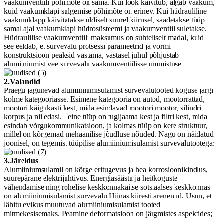
vaakumventiili põhimõte on sama. Kui löök käivitub, algab vaakum,
kuid vaakumklapi sulgemise põhimõte on erinev. Kui hüdrauliline
vaakumklapp käivitatakse üldiselt suurel kiirusel, saadetakse tüüp
samal ajal vaakumklapi hüdrosüsteemi ja vaakumventiil suletakse.
Hüdraulilise vaakumventiili maksumus on suhteliselt madal, kuid
see eeldab, et survevalu protsessi parameetrid ja vormi
konstruktsioon peaksid vastama, vastasel juhul põhjustab
alumiiniumist vee survevalu vaakumventiilisse ummistuse.
2.Valandid
Praegu jagunevad alumiiniumisulamist survevalutooted koguse järgi
kolme kategooriasse. Esimene kategooria on autod, mootorrattad,
mootori käigukasti kest, mida esindavad mootori mootor, silindri
korpus ja nii edasi. Teine tüüp on tugijaama kest ja filtri kest, mida
esindab võrgukommunikatsioon, ja kolmas tüüp on kere struktuur,
millel on kõrgemad mehaanilise jõudluse nõuded. Nagu on näidatud
joonisel, on tegemist tüüpilise alumiiniumisulamist survevalutootega:
3.Järeldus
Alumiiniumsulamil on kõrge eritugevus ja hea korrosioonikindlus,
suurepärane elektrijuhtivus. Energiasäästu ja heitkoguste
vähendamise ning rohelise keskkonnakaitse sotsiaalses keskkonnas
on alumiiniumisulamist survevalu Hiinas kiiresti arenenud. Usun, et
lähitulevikus muutuvad alumiiniumisulamist tooted
mitmekesisemaks. Peamine deformatsioon on järgmistes aspektides;